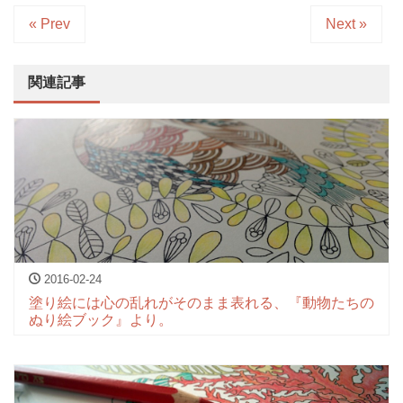
« Prev
Next »
関連記事
2016-02-24
塗り絵には心の乱れがそのまま表れる、『動物たちの
ぬり絵ブック』より。